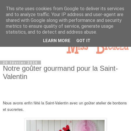
This site uses cookies from Google to deliver its services
and to analyze traffic. Your IP address and user-agent are
shared with Google along with performance and security
metrics to ensure quality of service, generate usage
statistics, and to detect and address abuse.
LEARN MORE
GOT IT
20 février 2016
Notre goûter gourmand pour la Saint-
Valentin
Nous avons enfin fêté la Saint-Valentin avec un goûter atelier de bonbons
et sucreries.