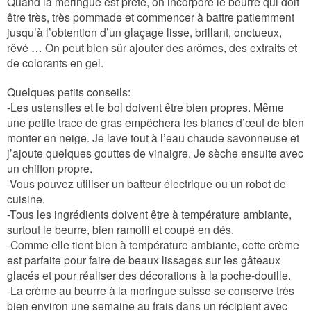
Quand la meringue est prête, on incorpore le beurre qui doit
être très, très pommade et commencer à battre patiemment
jusqu’à l’obtention d’un glaçage lisse, brillant, onctueux,
rêvé … On peut bien sûr ajouter des arômes, des extraits et
de colorants en gel.
Quelques petits conseils:
-Les ustensiles et le bol doivent être bien propres. Même
une petite trace de gras empêchera les blancs d’œuf de bien
monter en neige. Je lave tout à l’eau chaude savonneuse et
j’ajoute quelques gouttes de vinaigre. Je sèche ensuite avec
un chiffon propre.
-Vous pouvez utiliser un batteur électrique ou un robot de
cuisine.
-Tous les ingrédients doivent être à température ambiante,
surtout le beurre, bien ramolli et coupé en dés.
-Comme elle tient bien à température ambiante, cette crème
est parfaite pour faire de beaux lissages sur les gâteaux
glacés et pour réaliser des décorations à la poche-douille.
-La crème au beurre à la meringue suisse se conserve très
bien environ une semaine au frais dans un récipient avec