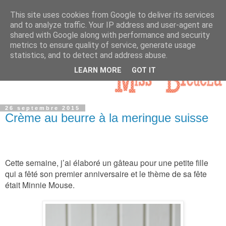
This site uses cookies from Google to deliver its services
and to analyze traffic. Your IP address and user-agent are
shared with Google along with performance and security
metrics to ensure quality of service, generate usage
statistics, and to detect and address abuse.
LEARN MORE
GOT IT
26 septembre 2015
Crème au beurre à la meringue suisse
Cette semaine, j’ai élaboré un gâteau pour une petite fille
qui a fêté son premier anniversaire et le thème de sa fête
était Minnie Mouse.