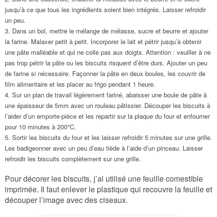
jusqu’à ce que tous les ingrédients soient bien intégrés. Laisser refroidir
un peu.
3
. Dans un bol, mettre le mélange de mélasse, sucre et beurre et ajouter
la farine. Malaxer petit à petit. Incorporer le lait et pétrir jusqu’à obtenir
une pâte malléable et qui ne colle pas aux doigts. Attention :
veuiller
à ne
pas trop pétrir la pâte ou les biscuits risquent d’être durs. Ajouter un peu
de farine si nécessaire. Façonner la pâte en deux boules, les couvrir de
film alimentaire et les placer au frigo pendant 1 heure.
4
. Sur un plan de travail légèrement fariné, abaisser une boule de pâte à
une épaisseur de 5mm avec un rouleau pâtissier. Découper les biscuits à
l’aider d’un emporte-pièce et les repartir sur la plaque du four et enfourner
pour 10 minutes
à 200°C.
5
. Sortir les biscuits du four et les laisser refroidir 5 minutes sur une grille.
L
es badigeonner avec un peu d’eau tiède à l’aide d’un pinceau. Laisser
refroidir les biscuits complètement sur une grille.
Pour décorer les biscuits, j’ai utilisé une feuille comestible
imprimée. Il faut enlever le plastique qui recouvre la feuille et
découper l’image avec des ciseaux.